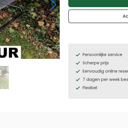
Ad
Persoonlijke service
check
Scherpe prijs
check
Eenvoudig online rese
check
7 dagen per week be
check
Flexibel
check