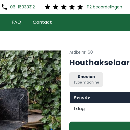
phone
star
star
star
star
star
06-16038312
112
beoordelingen
FAQ
Contact
Artikelnr. 60
Houthakselaar
Snoeien
Type machine
Periode
1 dag