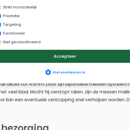
Strikt noodzakelijk
Prestatie
Targeting
Functioneel
Niet geclassificeerd
r - takken en snoeiaf
Accepteer
 tot houtsnippers
settings
Stel voorkeuren in
ak diktes tot 45mm. Door zijn bijzondere messen systeem r
met veel blad. Mocht hij verstopt raken, zijn de messen makke
oor kan een eventuele verstopping snel verholpen worden. 
 bezorging