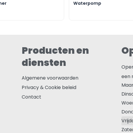
mer
Waterpomp
Producten en
Op
diensten
Open
een 
Algemene voorwaarden
Maa
Privacy & Cookie beleid
Dins
Contact
Woe
Don
Vrijd
Zate