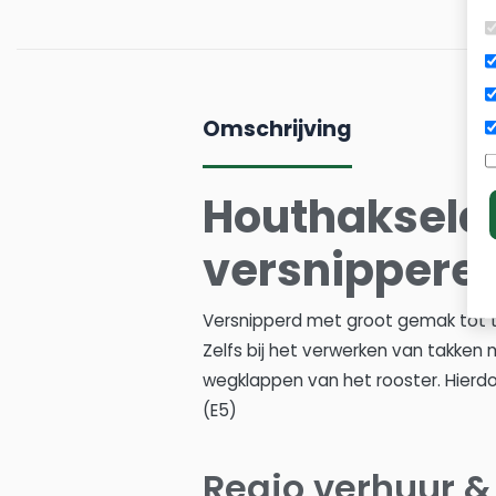
Omschrijving
Houthakselaa
versnipperen
Versnipperd met groot gemak tot t
Zelfs bij het verwerken van takken 
wegklappen van het rooster. Hierd
(E5)
Regio verhuur &