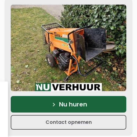
Nu huren
keyboard_arrow_right
Contact opnemen