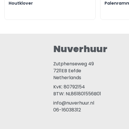
Houtklover
Palenram
Nuverhuur
Zutphenseweg 49
7211EB
Eefde
Netherlands
KvK: 80792154
BTW: NL861801556B01
info@nuverhuur.nl
06-16038312