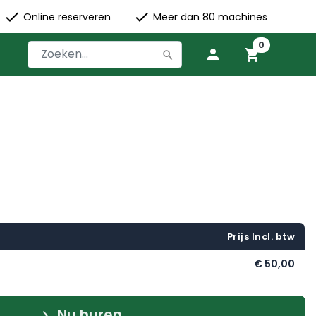


check
check
Online reserveren
Meer dan 80 machines
0
person
shopping_cart
Prijs Incl. btw
€ 50,00
Nu huren
keyboard_arrow_right