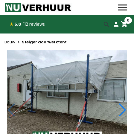
menu


0
person
shopping_cart
search
★
5.0
112
reviews
Steiger doorwerktent
Bouw
navigate_next