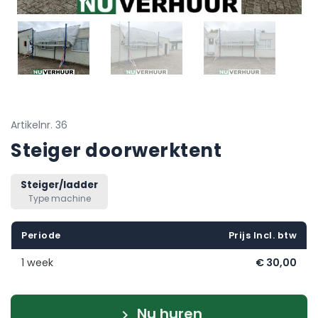
Artikelnr. 36
Steiger doorwerktent
Steiger/ladder
Type machine
Periode
Prijs Incl. btw
1 week
€ 30,00
Nu huren
keyboard_arrow_right