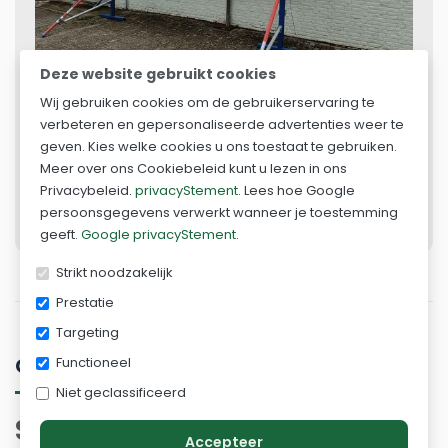
Deze website gebruikt cookies
Wij gebruiken cookies om de gebruikerservaring te
verbeteren en gepersonaliseerde advertenties weer te
Nu huren
geven. Kies welke cookies u ons toestaat te gebruiken.
keyboard_arrow_right
Meer over ons Cookiebeleid kunt u lezen in ons
Privacybeleid.
privacyStement
. Lees hoe Google
Contact opnemen
persoonsgegevens verwerkt wanneer je toestemming
geeft.
Google privacyStement
.
Strikt noodzakelijk
Prestatie
Targeting
Functioneel
Omschrijving
Niet geclassificeerd
Steiger doorwerktent -
Accepteer