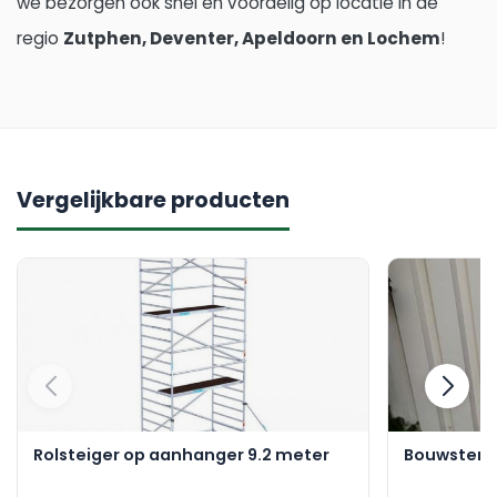
we bezorgen ook snel en voordelig op locatie in de
regio
Zutphen, Deventer, Apeldoorn en Lochem
!
Vergelijkbare producten
Rolsteiger op aanhanger 9.2 meter
Bouwstemp