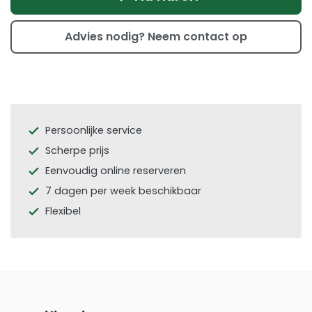
Advies nodig? Neem contact op
Persoonlijke service
check
Scherpe prijs
check
Eenvoudig online reserveren
check
7 dagen per week beschikbaar
check
Flexibel
check