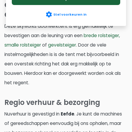
droog en beschut
doorwerken bij regen
settings
Stel voorkeuren in
Deze skyworks doorwerktent is erg gemakkelijk te
bevestigen aan de leuning van een
brede rolsteiger,
smalle rolsteiger
of
gevelsteiger
. Door de vele
instelmogelijkheden is is de tent met bijvoorbeeld in
een overstek richting het dak erg makkelijk op te
bouwen. Hierdoor kan er doorgewerkt worden ook als
het regent.
Regio verhuur & bezorging
Nuverhuur is gevestigd in
Eefde
. Je kunt de machines
of gereedschappen eenvoudig bij ons ophalen, maar