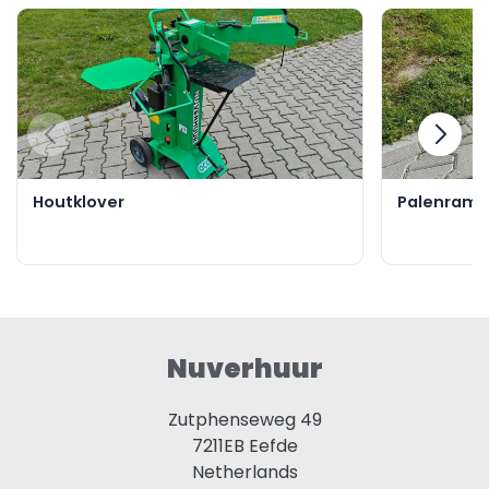
Houtklover
Palenram
Nuverhuur
Zutphenseweg 49
7211EB
Eefde
Netherlands