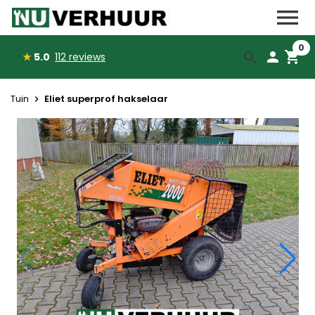
menu


0
person
shopping_cart
search
★
5.0
112
reviews
Eliet superprof hakselaar
Tuin
navigate_next