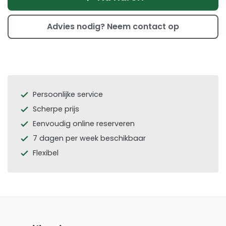
Advies nodig? Neem contact op
Persoonlijke service
check
Scherpe prijs
check
Eenvoudig online reserveren
check
7 dagen per week beschikbaar
check
Flexibel
check