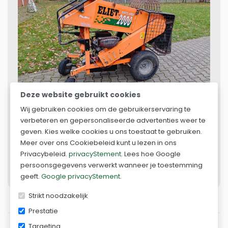
Deze website gebruikt cookies
Wij gebruiken cookies om de gebruikerservaring te
verbeteren en gepersonaliseerde advertenties weer te
geven. Kies welke cookies u ons toestaat te gebruiken.
Nu huren
keyboard_arrow_right
Meer over ons Cookiebeleid kunt u lezen in ons
Privacybeleid.
privacyStement
. Lees hoe Google
Contact opnemen
persoonsgegevens verwerkt wanneer je toestemming
geeft.
Google privacyStement
.
Strikt noodzakelijk
Prestatie
Targeting