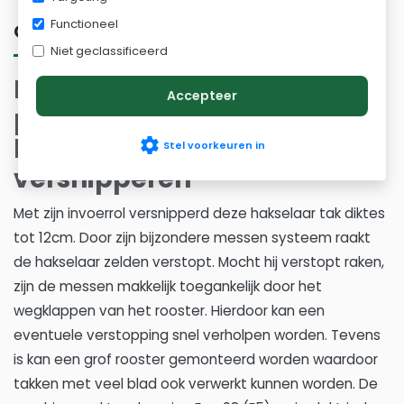
Functioneel
Omschrijving
Niet geclassificeerd
Eliet superprof hakselaar -
Accepteer
professioneel grote
hoeveelheden takken
settings
Stel voorkeuren in
versnipperen
Met zijn invoerrol versnipperd deze hakselaar tak diktes
tot 12cm. Door zijn bijzondere messen systeem raakt
de hakselaar zelden verstopt. Mocht hij verstopt raken,
zijn de messen makkelijk toegankelijk door het
wegklappen van het rooster. Hierdoor kan een
eventuele verstopping snel verholpen worden. Tevens
is kan een grof rooster gemonteerd worden waardoor
takken met veel blad ook verwerkt kunnen worden. De