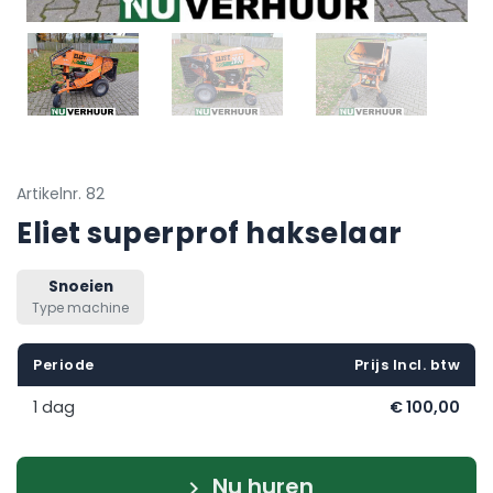
Artikelnr. 82
Eliet superprof hakselaar
Snoeien
Type machine
Periode
Prijs Incl. btw
1 dag
€ 100,00
Nu huren
keyboard_arrow_right