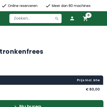


check
check
Online reserveren
Meer dan 80 machines
0
person
shopping_cart
stronkenfrees
Prijs Incl. btw
€ 80,00
Nu huren
keyboard_arrow_right