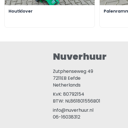
Houtklover
Palenram
Nuverhuur
Zutphenseweg 49
7211EB
Eefde
Netherlands
KvK: 80792154
BTW: NL861801556B01
info@nuverhuur.nl
06-16038312