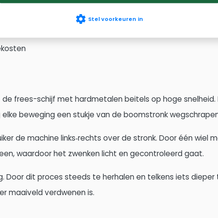
 boomstronken
scherpe messen
settings
Stel voorkeuren in
rticulier gebruik
gekosten
de frees-schijf met hardmetalen beitels op hoge snelheid. D
bij elke beweging een stukje van de boomstronk wegschrapen
iker de machine links‑rechts over de stronk. Door één wiel 
een, waardoor het zwenken licht en gecontroleerd gaat.
. Door dit proces steeds te herhalen en telkens iets dieper
der maaiveld verdwenen is.