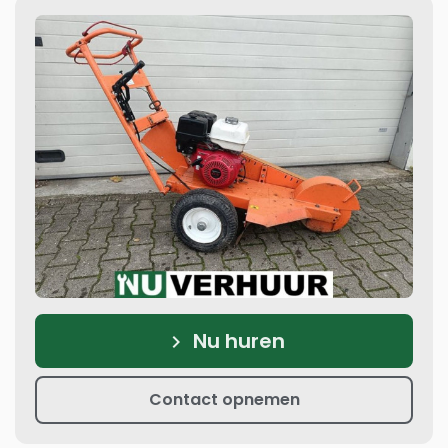
Nu huren
keyboard_arrow_right
Contact opnemen