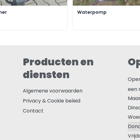
mer
Waterpomp
Producten en
Op
diensten
Open
een 
Algemene voorwaarden
Maa
Privacy & Cookie beleid
Dins
Contact
Woe
Don
Vrijd