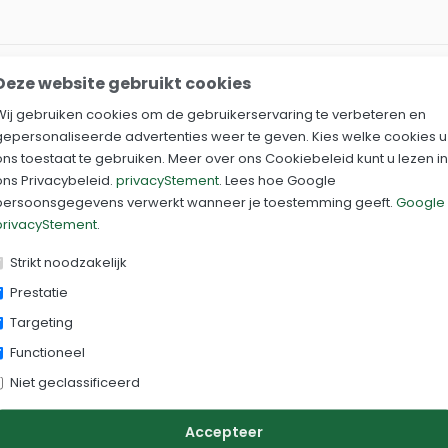
Deze website gebruikt cookies
Wij gebruiken cookies om de gebruikerservaring te verbeteren en
gepersonaliseerde advertenties weer te geven. Kies welke cookies u
ons toestaat te gebruiken. Meer over ons Cookiebeleid kunt u lezen in
 stronkenfrees - boo
ons Privacybeleid.
privacyStement
. Lees hoe Google
persoonsgegevens verwerkt wanneer je toestemming geeft.
Google
privacyStement
.
 in de grond wegfrezen
Strikt noodzakelijk
ken verwijderen? Huur dan een
Dosko stobbenfrees
, ook we
Prestatie
Targeting
 met een roterende schijf voorzien van scherpe frezen die d
Functioneel
ouw en gebruiksvriendelijke bediening is de Dosko stobbenfr
Niet geclassificeerd
efhebbers.
Accepteer