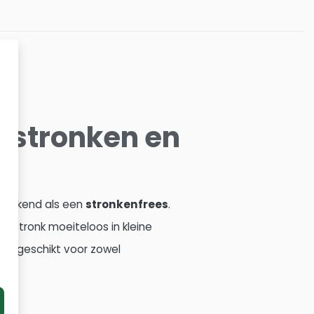
mstronken en
l bekend als een
stronkenfrees
.
e stronk moeiteloos in kleine
ees geschikt voor zowel