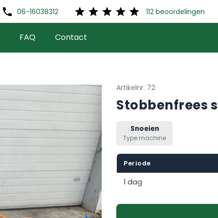
phone
star
star
star
star
star
06-16038312
112
beoordelingen
FAQ
Contact
Artikelnr. 72
Stobbenfrees 
Snoeien
Type machine
Periode
1 dag