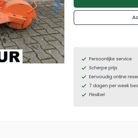
Ad
Persoonlijke service
check
Scherpe prijs
check
Eenvoudig online rese
check
7 dagen per week be
check
Flexibel
check