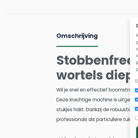
Omschrijving
Stobbenfrees
wortels diep
Wil je snel en effectief boomstron
Deze krachtige machine is uitgerust
stukjes hakt. Dankzij de robuuste b
professionals als particuliere tuinli